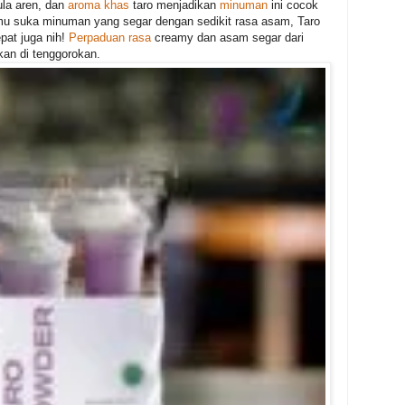
ula aren, dan
aroma khas
taro menjadikan
minuman
ini cocok
mu suka minuman yang segar dengan sedikit rasa asam, Taro
epat juga nih!
Perpaduan rasa
creamy dan asam segar dari
an di tenggorokan.