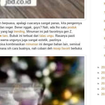
n berpuasa, apalagi cuacanya sangat panas, kita pengennya
an seger. Bener nggak, guys? Nah, ada lho satu
produk
 yang lagi
trending
. Minuman ini jadi favoritnya gen Z.
an
taro
. Bubuk ini terbuat dari
talas ungu
. Rasanya pasti
 warna ungunya juga sangat estetik, pastinya
 bisa kombinasikan
minuman
ini dengan bahan lain, semisal
imana sih cara buatnya, nah cobain deh
resep favorit
berbuka
►
20
►
20
►
20
►
20
►
20
►
20