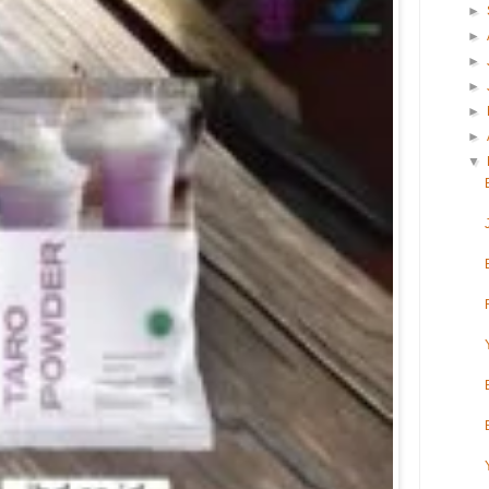
►
►
►
►
►
►
▼