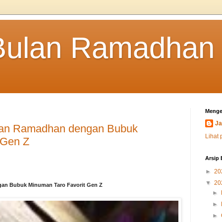
Bulan Ramadhan
Menge
Ja
an Ramadhan dengan Bubuk
Lihat 
 Gen Z
Arsip 
►
20
▼
20
n Bubuk Minuman Taro Favorit Gen Z
►
►
►