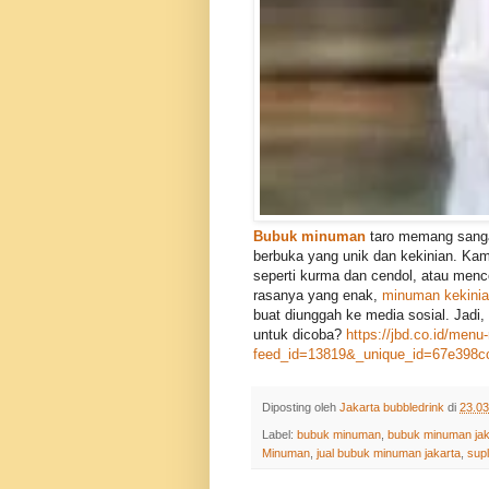
Bubuk minuman
taro memang sangat
berbuka yang unik dan kekinian. K
seperti kurma dan cendol, atau menc
rasanya yang enak,
minuman kekini
buat diunggah ke media sosial. Jadi,
untuk dicoba?
https://jbd.co.id/men
feed_id=13819&_unique_id=67e398c
Diposting oleh
Jakarta bubbledrink
di
23.03
Label:
bubuk minuman
,
bubuk minuman jak
Minuman
,
jual bubuk minuman jakarta
,
sup