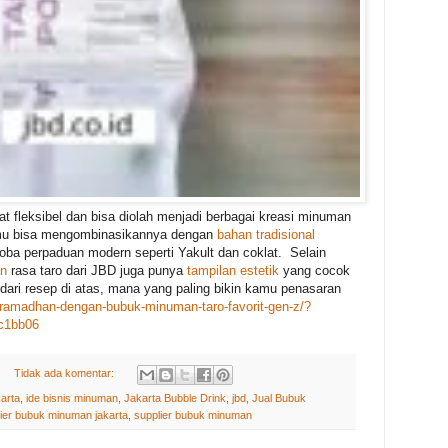
 fleksibel dan bisa diolah menjadi berbagai kreasi minuman
amu bisa mengombinasikannya dengan
bahan tradisional
oba perpaduan modern seperti Yakult dan coklat. Selain
an
rasa taro dari JBD juga punya
tampilan estetik
yang cocok
 dari resep di atas, mana yang paling bikin kamu penasaran
u-ramadhan-dengan-bubuk-minuman-taro-favorit-gen-z/?
c1bb06
Tidak ada komentar:
arta
,
ide bisnis minuman
,
Jakarta Bubble Drink
,
jbd
,
Jual Bubuk
lier bubuk minuman jakarta
,
supplier bubuk minuman