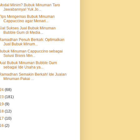
Modal Minim? Bubuk Minuman Taro
Jawabannya! Yuk Jo...
Tips Mengemas Bubuk Minuman
Cappuccino agar Menari...
Kiat Sukses Jual Bubuk Minuman
Bubble Gum di Media...
Ramadhan Penuh Berkah: Optimalkan
Jual Bubuk Minum...
Bubuk Minuman Cappuccino sebagai
Solusi Bisnis Min...
Jual Bubuk Minuman Bubble Gum
sebagai Ide Usaha ya...
Ramadhan Semakin Berkah! Ide Jualan
Minuman Pakai ...
24
(68)
23
(181)
19
(9)
18
(12)
17
(10)
16
(2)