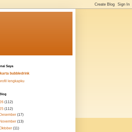
nai Saya
karta bubbledrink
profil lengkapku
Blog
26
(112)
25
(112)
Desember
(17)
November
(13)
Oktober
(11)