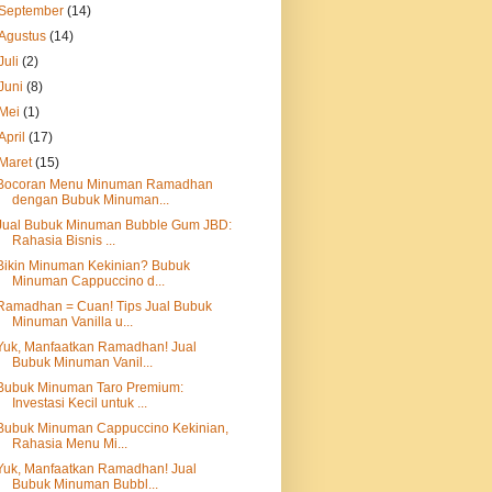
September
(14)
Agustus
(14)
Juli
(2)
Juni
(8)
Mei
(1)
April
(17)
Maret
(15)
Bocoran Menu Minuman Ramadhan
dengan Bubuk Minuman...
Jual Bubuk Minuman Bubble Gum JBD:
Rahasia Bisnis ...
Bikin Minuman Kekinian? Bubuk
Minuman Cappuccino d...
Ramadhan = Cuan! Tips Jual Bubuk
Minuman Vanilla u...
Yuk, Manfaatkan Ramadhan! Jual
Bubuk Minuman Vanil...
Bubuk Minuman Taro Premium:
Investasi Kecil untuk ...
Bubuk Minuman Cappuccino Kekinian,
Rahasia Menu Mi...
Yuk, Manfaatkan Ramadhan! Jual
Bubuk Minuman Bubbl...